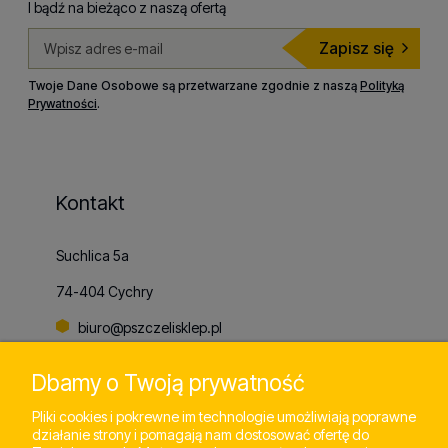
I bądź na bieżąco z naszą ofertą
Zapisz się
Twoje Dane Osobowe są przetwarzane zgodnie z naszą
Polityką
Prywatności
.
Kontakt
Suchlica 5a
74-404 Cychry
biuro@pszczelisklep.pl
+48
798 803 065
Dbamy o Twoją prywatność
Pliki cookies i pokrewne im technologie umożliwiają poprawne
działanie strony i pomagają nam dostosować ofertę do