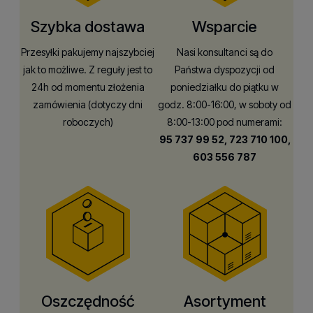
Szybka dostawa
Wsparcie
Przesyłki pakujemy najszybciej
Nasi konsultanci są do
jak to możliwe. Z reguły jest to
Państwa dyspozycji od
24h od momentu złożenia
poniedziałku do piątku w
zamówienia (dotyczy dni
godz. 8:00-16:00, w soboty od
roboczych)
8:00-13:00 pod numerami:
95 737 99 52,
723 710 100,
603 556 787
Oszczędność
Asortyment