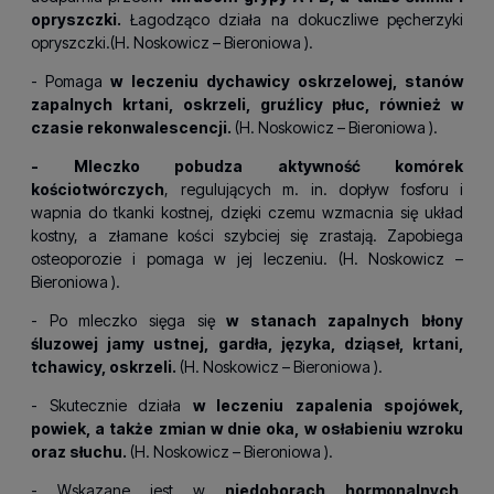
opryszczki.
Łagodząco działa na dokuczliwe pęcherzyki
opryszczki.(H.
Noskowicz – Bieroniowa
).
- Pomaga
w leczeniu dychawicy oskrzelowej, stanów
zapalnych krtani, oskrzeli, gruźlicy płuc, również w
czasie rekonwalescencji.
(H.
Noskowicz – Bieroniowa
).
- Mleczko pobudza aktywność komórek
kościotwórczych
, regulujących m. in. dopływ fosforu i
wapnia do tkanki kostnej, dzięki czemu wzmacnia się układ
kostny, a złamane kości szybciej się zrastają. Zapobiega
osteoporozie i pomaga w jej leczeniu. (H.
Noskowicz –
Bieroniowa
).
- Po mleczko sięga się
w stanach zapalnych błony
śluzowej jamy ustnej, gardła, języka, dziąseł, krtani,
tchawicy, oskrzeli.
(H.
Noskowicz – Bieroniowa
).
- Skutecznie działa
w leczeniu zapalenia spojówek,
powiek, a także zmian w dnie oka, w osłabieniu wzroku
oraz słuchu.
(H.
Noskowicz – Bieroniowa
).
- Wskazane jest w
niedoborach hormonalnych,