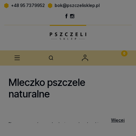
+48 95 7379952
bok@pszczelisklep.pl
Mleczko pszczele
naturalne
Więcej
Pierwsze naukowe badania nad mleczkiem pszczelim
przeprowadził holenderski lekarz i przyrodnik Johann