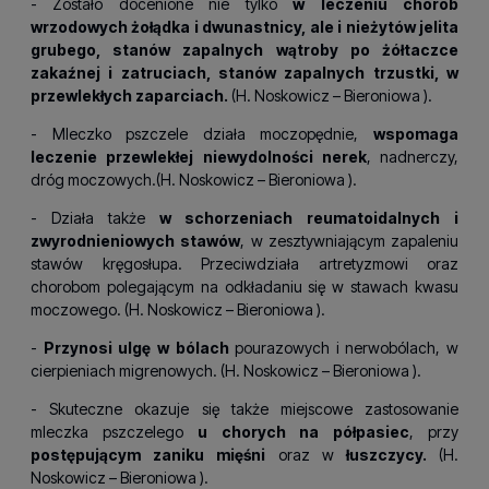
- Zostało docenione nie tylko
w leczeniu chorób
wrzodowych żołądka i dwunastnicy, ale i nieżytów jelita
grubego, stanów zapalnych wątroby po żółtaczce
zakaźnej i zatruciach, stanów zapalnych trzustki, w
przewlekłych zaparciach.
(H.
Noskowicz – Bieroniowa
).
- Mleczko pszczele działa moczopędnie,
wspomaga
leczenie przewlekłej niewydolności nerek
, nadnerczy,
dróg moczowych.(H.
Noskowicz – Bieroniowa
).
- Działa także
w schorzeniach reumatoidalnych i
zwyrodnieniowych stawów
, w zesztywniającym zapaleniu
stawów kręgosłupa. Przeciwdziała artretyzmowi oraz
chorobom polegającym na odkładaniu się w stawach kwasu
moczowego. (H.
Noskowicz – Bieroniowa
).
-
Przynosi ulgę w bólach
pourazowych i nerwobólach, w
cierpieniach migrenowych. (H.
Noskowicz – Bieroniowa
).
- Skuteczne okazuje się także miejscowe zastosowanie
mleczka pszczelego
u chorych na półpasiec
, przy
postępującym zaniku mięśni
oraz w
łuszczycy.
(H.
Noskowicz – Bieroniowa
).