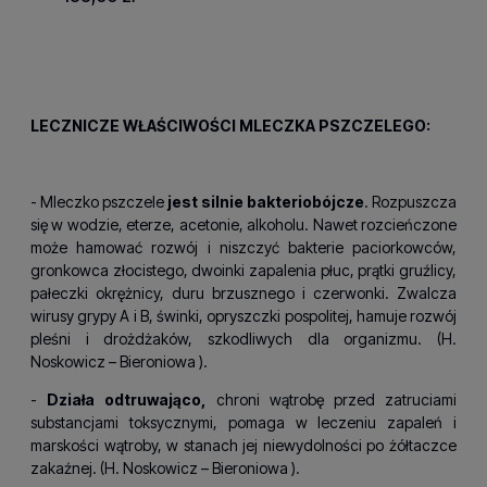
antybiotyczne oraz hormony żeńskie. (H.
Noskowicz –
Bieroniowa
).
LECZNICZE WŁAŚCIWOŚCI MLECZKA PSZCZELEGO:
- Mleczko pszczele
jest silnie bakteriobójcze
. Rozpuszcza
się w wodzie, eterze, acetonie, alkoholu. Nawet rozcieńczone
może hamować rozwój i niszczyć bakterie paciorkowców,
gronkowca złocistego, dwoinki zapalenia płuc, prątki gruźlicy,
pałeczki okrężnicy, duru brzusznego i czerwonki. Zwalcza
wirusy grypy A i B, świnki, opryszczki pospolitej, hamuje rozwój
pleśni i drożdżaków, szkodliwych dla organizmu. (H.
Noskowicz – Bieroniowa
).
-
Działa odtruwająco,
chroni wątrobę przed zatruciami
substancjami toksycznymi, pomaga w leczeniu zapaleń i
marskości wątroby, w stanach jej niewydolności po żółtaczce
zakaźnej. (H.
Noskowicz – Bieroniowa
).