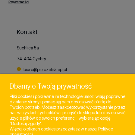
Prywatności
.
Kontakt
Suchlica 5a
74-404 Cychry
biuro@pszczelisklep.pl
+48
798 803 065
Dbamy o Twoją prywatność
Pliki cookies i pokrewne im technologie umożliwiają poprawne
działanie strony i pomagają nam dostosować ofertę do
Pomoc
Twoich potrzeb. Możesz zaakceptować wykorzystanie przez
nas wszystkich tych plików i przejść do sklepu lub dostosować
użycie plików do swoich preferencji, wybierając opcję
"Dostosuj zgody".
Moje konto
Więcej o plikach cookies przeczytasz w naszej Polityce
prywatności.