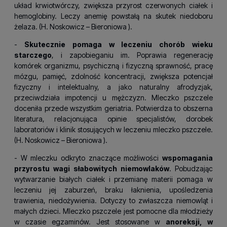
układ krwiotwórczy, zwiększa przyrost czerwonych ciałek i
hemoglobiny. Leczy anemię powstałą na skutek niedoboru
żelaza. (H.
Noskowicz – Bieroniowa
).
-
Skutecznie pomaga w leczeniu chorób wieku
starczego
, i zapobieganiu im. Poprawia regenerację
komórek organizmu, psychiczną i fizyczną sprawność, pracę
mózgu, pamięć, zdolność koncentracji, zwiększa potencjał
fizyczny i intelektualny, a jako naturalny afrodyzjak,
przeciwdziała impotencji u mężczyzn. Mleczko pszczele
doceniła przede wszystkim geriatria. Potwierdza to obszerna
literatura, relacjonująca opinie specjalistów, dorobek
laboratoriów i klinik stosujących w leczeniu mleczko pszczele.
(H.
Noskowicz – Bieroniowa
).
- W mleczku odkryto znaczące możliwości
wspomagania
przyrostu wagi słabowitych niemowlaków
. Pobudzając
wytwarzanie białych ciałek i przemianę materii pomaga w
leczeniu jej zaburzeń, braku łaknienia, upośledzenia
trawienia, niedożywienia. Dotyczy to zwłaszcza niemowląt i
małych dzieci. Mleczko pszczele jest pomocne dla młodzieży
w czasie egzaminów. Jest stosowane w
anoreksji, w