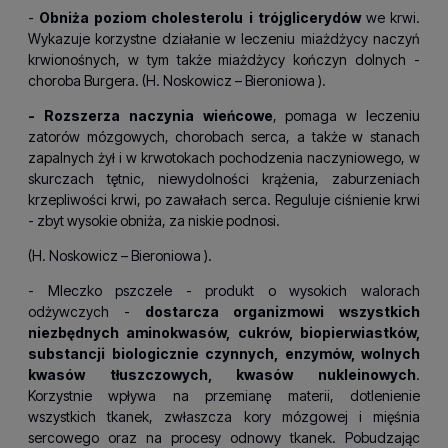
-
Obniża poziom cholesterolu i trójglicerydów
we krwi.
Wykazuje korzystne działanie w leczeniu miażdżycy naczyń
krwionośnych, w tym także miażdżycy kończyn dolnych -
choroba Burgera. (H.
Noskowicz – Bieroniowa
).
- Rozszerza naczynia wieńcowe
, pomaga w leczeniu
zatorów mózgowych, chorobach serca, a także w stanach
zapalnych żył i w krwotokach pochodzenia naczyniowego, w
skurczach tętnic, niewydolności krążenia, zaburzeniach
krzepliwości krwi, po zawałach serca. Reguluje ciśnienie krwi
- zbyt wysokie obniża, za niskie podnosi.
(H.
Noskowicz – Bieroniowa
).
- Mleczko pszczele - produkt o wysokich walorach
odżywczych -
dostarcza organizmowi wszystkich
niezbędnych aminokwasów, cukrów, biopierwiastków,
substancji biologicznie czynnych, enzymów, wolnych
kwasów tłuszczowych, kwasów nukleinowych
.
Korzystnie wpływa na przemianę materii, dotlenienie
wszystkich tkanek, zwłaszcza kory mózgowej i mięśnia
sercowego oraz na procesy odnowy tkanek. Pobudzając