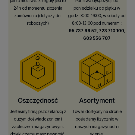
jak to możliwe. Z reguły jest to
Państwa dyspozycji od
24h od momentu złożenia
poniedziałku do piątku w
zamówienia (dotyczy dni
godz. 8:00-16:00, w soboty od
roboczych)
8:00-13:00 pod numerami:
95 737 99 52,
723 710 100,
603 556 787
Oszczędność
Asortyment
Jesteśmy firmą pszczelarską z
Towar dostępny na stronie
dużym doświadczeniem i
posiadamy fizycznie w
zapleczem magazynowym,
naszych magazynach i
dzięki czemu masz pewność,
sklepie.