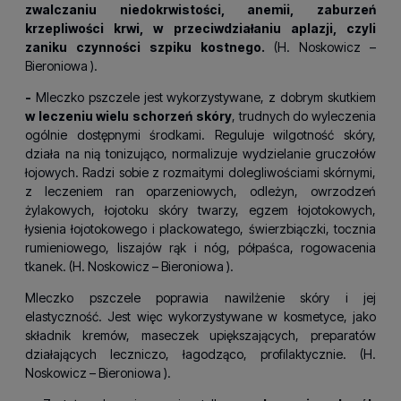
zwalczaniu niedokrwistości, anemii, zaburzeń
krzepliwości krwi, w przeciwdziałaniu aplazji, czyli
zaniku czynności szpiku kostnego.
(H.
Noskowicz –
Bieroniowa
).
-
Mleczko pszczele jest wykorzystywane, z dobrym skutkiem
w leczeniu wielu schorzeń skóry
, trudnych do wyleczenia
ogólnie dostępnymi środkami. Reguluje wilgotność skóry,
działa na nią tonizująco, normalizuje wydzielanie gruczołów
łojowych. Radzi sobie z rozmaitymi dolegliwościami skórnymi,
z leczeniem ran oparzeniowych, odleżyn, owrzodzeń
żylakowych, łojotoku skóry twarzy, egzem łojotokowych,
łysienia łojotokowego i plackowatego, świerzbiączki, tocznia
rumieniowego, liszajów rąk i nóg, półpaśca, rogowacenia
tkanek. (H.
Noskowicz – Bieroniowa
).
Mleczko pszczele poprawia nawilżenie skóry i jej
elastyczność. Jest więc wykorzystywane w kosmetyce, jako
składnik kremów, maseczek upiększających, preparatów
działających leczniczo, łagodząco, profilaktycznie. (H.
Noskowicz – Bieroniowa
).