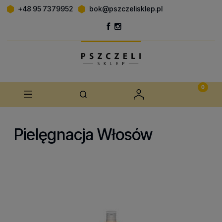
+48 95 7379952
bok@pszczelisklep.pl
Pielęgnacja Włosów