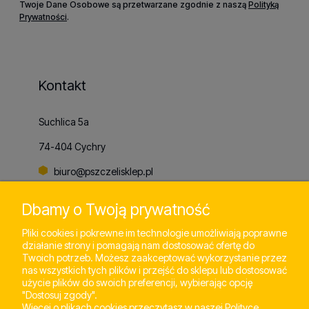
Twoje Dane Osobowe są przetwarzane zgodnie z naszą
Polityką
Prywatności
.
Kontakt
Suchlica 5a
74-404 Cychry
biuro@pszczelisklep.pl
+48
798 803 065
Dbamy o Twoją prywatność
Pliki cookies i pokrewne im technologie umożliwiają poprawne
działanie strony i pomagają nam dostosować ofertę do
Pomoc
Twoich potrzeb. Możesz zaakceptować wykorzystanie przez
nas wszystkich tych plików i przejść do sklepu lub dostosować
użycie plików do swoich preferencji, wybierając opcję
"Dostosuj zgody".
Moje konto
Więcej o plikach cookies przeczytasz w naszej Polityce