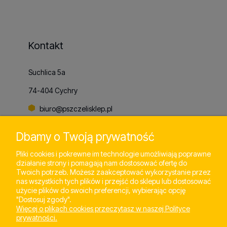
Kontakt
Suchlica 5a
74-404 Cychry
biuro@pszczelisklep.pl
+48
798 803 065
Dbamy o Twoją prywatność
Pliki cookies i pokrewne im technologie umożliwiają poprawne
działanie strony i pomagają nam dostosować ofertę do
Pomoc
Twoich potrzeb. Możesz zaakceptować wykorzystanie przez
nas wszystkich tych plików i przejść do sklepu lub dostosować
użycie plików do swoich preferencji, wybierając opcję
"Dostosuj zgody".
Moje konto
Więcej o plikach cookies przeczytasz w naszej Polityce
prywatności.