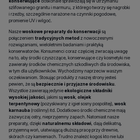
konserwujące
doskonale sprawdzają się w utrzymaniu
szlifowanego granitu i marmuru, z którego tworzy się nagrobki
i rzeźby, szczególnie narażone na czynniki pogodowe,
promienie UV i wilgoć.
Nasze
woskowe preparaty do konserwacji
są
połączeniem
tradycyjnych metod
z nowoczesnymi
rozwiązaniami, wieloletnimi badaniami i praktyką
konserwatorów. Konsumenci coraz częściej zwracają uwagę
na to, aby środki czyszczące, konserwujące czy kosmetyki nie
zawierały środków chemicznych szkodliwych dla środowiska,
w tym dla użytkowników. Wychodzimy naprzeciw waszym
oczekiwaniom. Stosując produkty z naszej strony jesteś
pewien, że są
bezpiecznie i przyjazne środowisku
.
Wszystkie zawierają jedynie
ekologiczne składniki
wysokiej jakości
, jakimi są
wosk
,
olejek
terpentynowy
(pozyskiwany z igieł sosny pospolitej),
wosk
karnauba
(roślinny) itd. Dodatkowo środki chemiczne mają
zazwyczaj ostry, nieprzyjemny zapach. Natomiast nasze
preparaty, dzięki
naturalnemu składowi
, dają delikatną,
przyjemną woń, ułatwiającą dłuższą pracę przy drewnie,
skórach czy kamieniach. Trudno znaleźć kogoś kto nie lubi