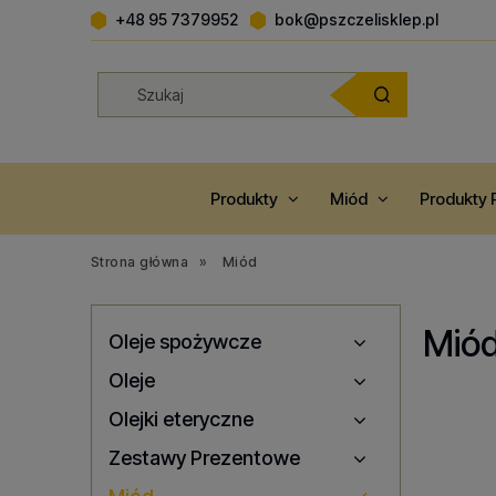
+48 95 7379952
bok@pszczelisklep.pl
Miód
Produkty 
Strona główna
»
Miód
Mió
Oleje spożywcze
Oleje
Olejki eteryczne
Zestawy Prezentowe