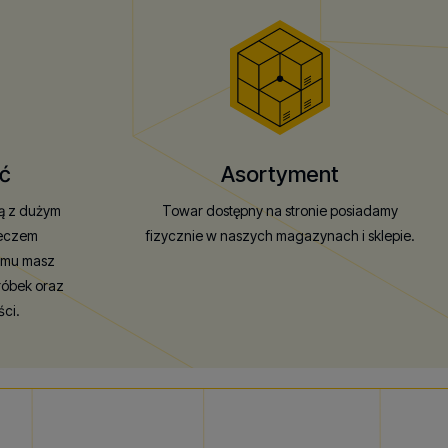
ć
Asortyment
ką z dużym
Towar dostępny na stronie posiadamy
leczem
fizycznie w naszych magazynach i sklepie.
emu masz
róbek oraz
ści.