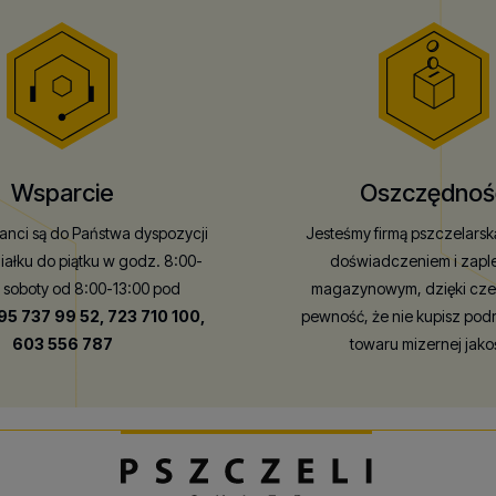
Wsparcie
Oszczędnoś
tanci są do Państwa dyspozycji
Jesteśmy firmą pszczelars
iałku do piątku w godz. 8:00-
doświadczeniem i zap
w soboty od 8:00-13:00 pod
magazynowym, dzięki cz
95 737 99 52,
723 710 100,
pewność, że nie kupisz pod
603 556 787
towaru mizernej jako