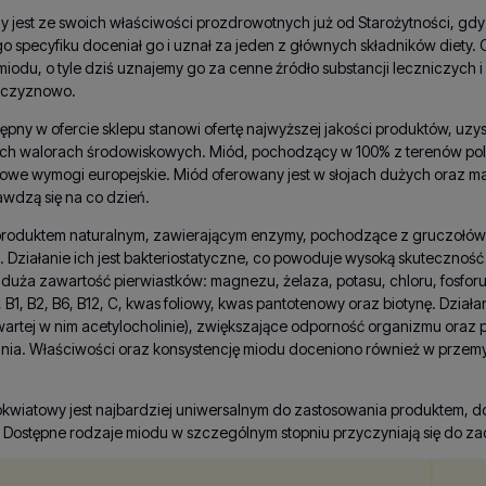
 jest ze swoich właściwości prozdrowotnych już od Starożytności, gdy 
o specyfiku doceniał go i uznał za jeden z głównych składników diety.
iodu, o tyle dziś uznajemy go za cenne źródło substancji leczniczych
zczyznowo.
ępny w ofercie sklepu stanowi ofertę najwyższej jakości produktów, uz
ch walorach środowiskowych. Miód, pochodzący w 100% z terenów polski
we wymogi europejskie. Miód oferowany jest w słojach dużych oraz mał
awdzą się na co dzień.
 produktem naturalnym, zawierającym enzymy, pochodzące z gruczołów ś
. Działanie ich jest bakteriostatyczne, co powoduje wysoką skuteczno
duża zawartość pierwiastków: magnezu, żelaza, potasu, chloru, fosforu
, B1, B2, B6, B12, C, kwas foliowy, kwas pantotenowy oraz biotynę. Dzia
wartej w nim acetylocholinie), zwiększające odporność organizmu ora
nia. Właściwości oraz konsystencję miodu doceniono również w przem
okwiatowy jest najbardziej uniwersalnym do zastosowania produktem, d
Dostępne rodzaje miodu w szczególnym stopniu przyczyniają się do zac