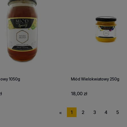
powy 1050g
Miód Wielokwiatowy 250g
ł
18,00 zł
1
2
3
4
5
«