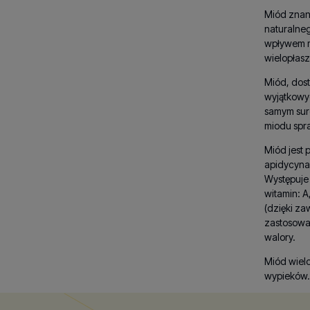
Miód znany
naturalneg
wpływem m
wielopłas
Miód, dost
wyjątkowy
samym suro
miodu spr
Miód jest
apidycyna
Występuje 
witamin: A
(dzięki za
zastosowa
walory.
Miód wiel
wypieków. 