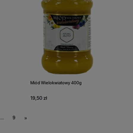
Miód Wielokwiatowy 400g
19,50 zł
...
9
»