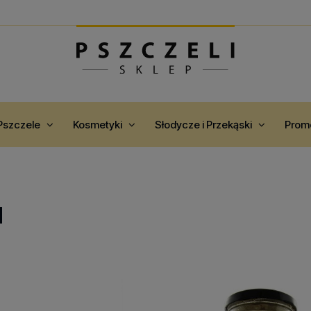
Pszczele
Kosmetyki
Słodycze i Przekąski
Prom
d