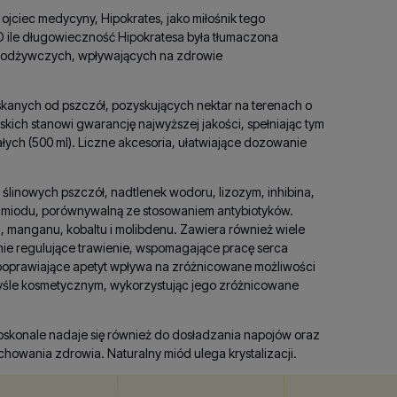
ojciec medycyny, Hipokrates, jako miłośnik tego
 O ile długowieczność Hipokratesa była tłumaczona
 i odżywczych, wpływających na zdrowie
yskanych od pszczół, pozyskujących nektar na terenach o
ch stanowi gwarancję najwyższej jakości, spełniając tym
ych (500 ml). Liczne akcesoria, ułatwiające dozowanie
linowych pszczół, nadtlenek wodoru, lizozym, inhibina,
ść miodu, porównywalną ze stosowaniem antybiotyków.
, manganu, kobaltu i molibdenu. Zawiera również wiele
łanie regulujące trawienie, wspomagające pracę serca
z poprawiające apetyt wpływa na zróżnicowane możliwości
yśle kosmetycznym, wykorzystując jego zróżnicowane
oskonale nadaje się również do dosładzania napojów oraz
howania zdrowia. Naturalny miód ulega krystalizacji.