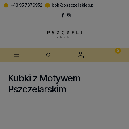
+48 95 7379952
bok@pszczelisklep.pl
Kubki z Motywem
Pszczelarskim