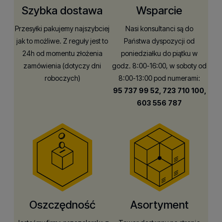
Szybka dostawa
Wsparcie
Przesyłki pakujemy najszybciej
Nasi konsultanci są do
jak to możliwe. Z reguły jest to
Państwa dyspozycji od
24h od momentu złożenia
poniedziałku do piątku w
zamówienia (dotyczy dni
godz. 8:00-16:00, w soboty od
roboczych)
8:00-13:00 pod numerami:
95 737 99 52,
723 710 100,
603 556 787
Oszczędność
Asortyment