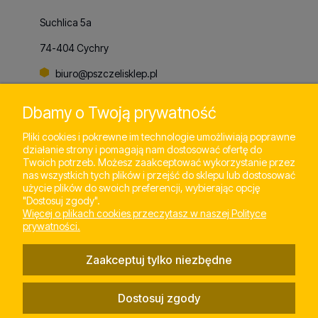
Suchlica 5a
74-404 Cychry
biuro@pszczelisklep.pl
+48
798 803 065
Dbamy o Twoją prywatność
Pliki cookies i pokrewne im technologie umożliwiają poprawne
działanie strony i pomagają nam dostosować ofertę do
Pomoc
Twoich potrzeb. Możesz zaakceptować wykorzystanie przez
nas wszystkich tych plików i przejść do sklepu lub dostosować
użycie plików do swoich preferencji, wybierając opcję
"Dostosuj zgody".
Moje konto
Więcej o plikach cookies przeczytasz w naszej Polityce
prywatności.
Płatności i dostawa
Zaakceptuj tylko niezbędne
Informacje
Dostosuj zgody