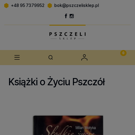
+48 95 7379952
bok@pszczelisklep.pl
Książki o Życiu Pszczół