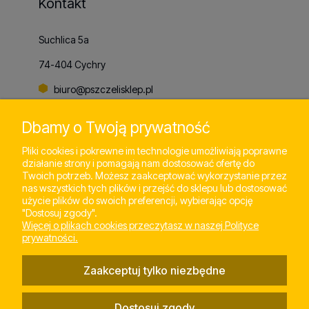
Kontakt
Suchlica 5a
74-404 Cychry
biuro@pszczelisklep.pl
+48
798 803 065
Dbamy o Twoją prywatność
Pliki cookies i pokrewne im technologie umożliwiają poprawne
działanie strony i pomagają nam dostosować ofertę do
Pomoc
Twoich potrzeb. Możesz zaakceptować wykorzystanie przez
nas wszystkich tych plików i przejść do sklepu lub dostosować
użycie plików do swoich preferencji, wybierając opcję
"Dostosuj zgody".
Moje konto
Więcej o plikach cookies przeczytasz w naszej Polityce
prywatności.
Płatności i dostawa
Zaakceptuj tylko niezbędne
Informacje
Dostosuj zgody