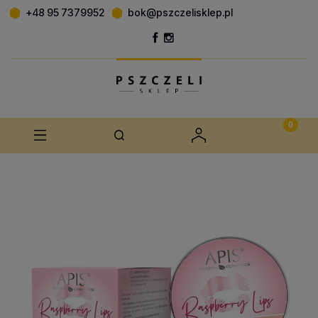
+48 95 7379952
bok@pszczelisklep.pl