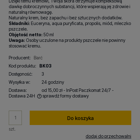
Dzięki temu kremowi, Twoja skóra otrzymuje kompleksową
dawkę dobroczynnych substancji, które wspierają jej zdrowie i
naturalną równowagę.
Naturalny krem, bez zapachu i bez sztucznych dodatków.
Składniki:
Euceryna, aqua puryficata, propolis, miód, mleczko
pszczele.
Objętość netto:
50 ml
Uwaga:
Osoby uczulone na produkty pszczele nie powinny
stosować kremu.
Producent:
Barć
Kod produktu:
BK03
Dostępność:
3
Wysyłka w:
24 godziny
Dostawa:
od 15,00 zł
- InPost Paczkomat 24/7 -
Dostawa 24H
sprawdź formy dostawy
Cena nie zawiera ewentualnych kosztów płatności
Do koszyka
szt.
dodaj do przechowalni