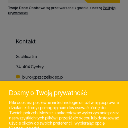
Twoje Dane Osobowe są przetwarzane zgodnie z naszą
Polityką
Prywatności
.
Kontakt
Suchlica 5a
74-404 Cychry
biuro@pszczelisklep.pl
+48
798 803 065
Dbamy o Twoją prywatność
Pliki cookies i pokrewne im technologie umożliwiają poprawne
działanie strony i pomagają nam dostosować ofertę do
Pomoc
Twoich potrzeb. Możesz zaakceptować wykorzystanie przez
nas wszystkich tych plików i przejść do sklepu lub dostosować
użycie plików do swoich preferencji, wybierając opcję