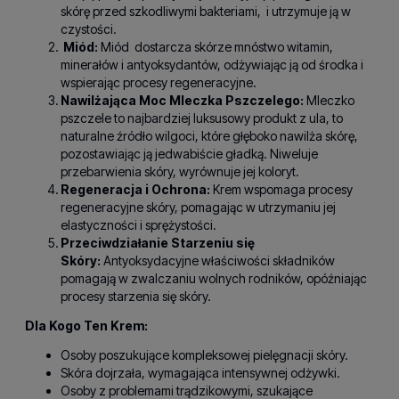
skórę przed szkodliwymi bakteriami, i utrzymuje ją w
czystości.
Miód:
Miód dostarcza skórze mnóstwo witamin,
minerałów i antyoksydantów, odżywiając ją od środka i
wspierając procesy regeneracyjne.
Nawilżająca Moc Mleczka Pszczelego:
Mleczko
pszczele to najbardziej luksusowy produkt z ula, to
naturalne źródło wilgoci, które głęboko nawilża skórę,
pozostawiając ją jedwabiście gładką. Niweluje
przebarwienia skóry, wyrównuje jej koloryt.
Regeneracja i Ochrona:
Krem wspomaga procesy
regeneracyjne skóry, pomagając w utrzymaniu jej
elastyczności i sprężystości.
Przeciwdziałanie Starzeniu się
Skóry:
Antyoksydacyjne właściwości składników
pomagają w zwalczaniu wolnych rodników, opóźniając
procesy starzenia się skóry.
Dla Kogo Ten Krem:
Osoby poszukujące kompleksowej pielęgnacji skóry.
Skóra dojrzała, wymagająca intensywnej odżywki.
Osoby z problemami trądzikowymi, szukające