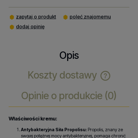
zapytaj o produkt
poleć znajomemu
dodaj opinię
Opis
Koszty dostawy
Cena nie zawiera ewentualnych kosztów
płatności
Opinie o produkcie (0)
Właściwości kremu:
Antybakteryjna Siła Propolisu:
Propolis, znany ze
swojej potężnej mocy antybakteryjnej, pomaga chronić