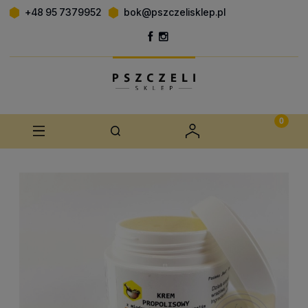
+48 95 7379952
bok@pszczelisklep.pl